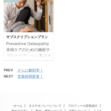
す。 わたし自身は今年
蓋骨は下記のように一つ
23:00 へ変更致します。
は新たなことにチャレン
の骨で形成されているわ
よろしくお願い致しま
ジします。詳細はま ...
けでなく、複数の骨によ
す。
って縫合と呼ばれるつな
ぎ目により、合わさって
1つの頭蓋骨のように見
サブスクリプションプラン
えます。 またこの縫合は
Preventive Osteopathy
大人になっても微細な動
未病ケアのための施術サ
きがあり、 外傷や全身性
ブスクリプション 私はオ
の疾患によって動きが滞
ステオパスとして、症状
ることが起こります。
が出る前に整えることこ
そして動きが悪くなるこ
PREV
さらに解剖学！
そが最もやさしい医療だ
とで、 脳神経の神経支配
NEXT
営業時間変更！
と考えています。 このプ
領域に異常が現れるケー
ランは商業的な「通い放
スや ホルモンバランスの
題」ではなく、未病の段
乱れ 頭の中の循環不全に
階で変化を見つけ、静か
よる頭痛や耳鳴り目眩な
に整えていくための仕組
ど 様々な不調を示す原因
ホーム
オステオパシーについて
プロフィール院長紹介
みです。 なぜ「サブスク
と ...
初めての方へ
料金・予約について
当院について
よくあ