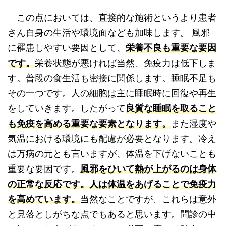
この点においては、直接的な施術というより患者
さん自身の生活や環境面なども加味します。 風邪
に罹患しやすい要因として、
栄養不良も重要な要因
です。
栄養状態が悪ければ当然、免疫力は低下しま
す。普段の食生活も密接に関係します。睡眠不足も
その一つです。人の細胞は主に睡眠時に回復や再生
をしていきます。したがって
良質な睡眠を取ること
も免疫を高める重要な要素となります。
また湿度や
気温における環境にも配慮が必要となります。冷え
は万病の元とも言いますが、体温を下げないことも
重要な要因です。
風邪をひいて熱が上がるのは身体
の正常な反応です。人は体温をあげることで免疫力
を高めています。
当然なことですが、これらは意外
と見落としがちな点でもあると思います。問診の中