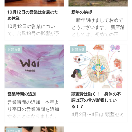
10月12日の営業は台風のた
新年の挨拶
め休業
「新年明けましておめで
10月12日の営業につい
とうございます」 新店舗
て、台風19号の影響が予
としては、初めての正
測されるため休業と致し
月。昨年を振り返ると、
ます。 誠に勝手ではござ
短くも濃い実りのある1
お知らせ
お知らせ
いますが、10月19日の土
年だったように思いま
曜日を臨時で営業致しま
す。 当院にご来店いた
す。皆様には大変ご迷惑
だきました、 全ての皆様
をお掛けいたしますがよ
に感謝致します。 あり
ろしくお願い申し上げま
がとうございました。
す。
本年もどうぞよろしくお
営業時間の追加
頭蓋骨は動く！ 身体の不
願い致します。 とは
調は頭の骨が影響してい
営業時間の追加 本年よ
私は言いません。。 皆
る！？
り平日の営業時間を追加
様に今後も支持し続けて
4月2日〜4日は 頭蓋セミ
することになりました。
もらえる治療家となるよ
ナーＪＯＰＡ主催 に参加
毎週金曜日 18:00〜
うに日々精進していきま
してきました。 人の頭
23:00 ↓ 15:00〜
お知らせ