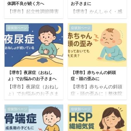
群）によるものかもしれ
方は、内臓や自律神経の
体調不良が続く方へ
お子さまに
ません。 整体院サトルで
乱れ、頭蓋や首の緊張が
【堺市】起立性調節障害
【堺市】かんしゃく・感
は、自律神経・呼吸筋・
関係している場合があり
で朝起きられない・めま
情の爆発・過敏性でお悩
神経系・内臓のバランス
ます。 整体院サトルで
い・体調不良が続く方へ
みのお子さまに｜整体院
症状別ページ
症状別ページ
を整えることで、過呼吸
は、オステオパシーによ
｜整体院サトルのオステ
サトルのオステオパシー
の原因からやさしくケア
る神経・内臓・姿勢の調
オパシーで自律神経と身
で神経と感覚をやさしく
します。 ▶ ご予約・ご
整で、吐き気をやさしく
体のバランスをやさしく
整える施術 「ちょっとし
相談はこちら（24時間
根本から整えるアプロー
整える根本ケア 「朝、ど
たことで怒り出す」「す
WEB受付） こんな症状
チを行っています。 ▶
うしても起きられない」
ぐに癇癪を起こして手が
はありませんか？ 深呼吸
ご予約・ご相談はこちら
「立ち上がるとふらふら
つけられない」「音や
しても苦しく、息が吸え
（24時間WEB受付） こ
【堺市】夜尿症（おねし
【堺市】赤ちゃんの斜頭
して気分が悪い」「学校
光、触られることに過敏
て ...
の ...
ょ）でお悩みのお子さまへ
症・頭の歪みに
に行きたくても体が動か
に反応する」 このような
【堺市】夜尿症（おねし
【堺市】赤ちゃんの斜頭
ない」 このような症状は
かんしゃく・感覚過敏・
ょ）でお悩みのお子さま
症・頭の歪みに｜整体院
起立性調節障害（OD）
情緒の爆発にお悩みのお
へ｜整体院サトルのオス
サトルのオステオパシー
と呼ばれる、自律神経の
子さまに対して、整体院
テオパシーで神経・骨
でやさしく整える頭蓋ケ
不調によって起こる状態
サトルではオステオパシ
症状別ページ
症状別ページ
盤・内臓からやさしく整
ア 「赤ちゃんの頭の形が
かもしれません。 整体院
ーのアプローチで神経系
える根本ケア 「小学生に
左右で違う」「いつも同
サトルでは、身体全体の
と身体のバランスを整え
なってもおねしょが治ら
じ方向を向いて寝てい
循環・神経バランス・姿
るサポートを行っていま