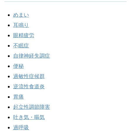
めまい
耳鳴り
眼精疲労
不眠症
自律神経失調症
便秘
過敏性症候群
逆流性食道炎
胃痛
起立性調節障害
吐き気・嘔気
過呼吸