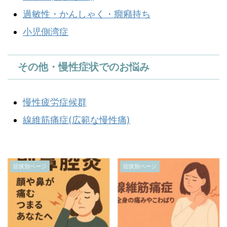
過敏性・かんしゃく・癇癪持ち
小児側湾症
その他・慢性症状でのお悩み
慢性疲労症候群
線維筋痛症(広範な慢性痛)
症状別ページ
症状別ページ