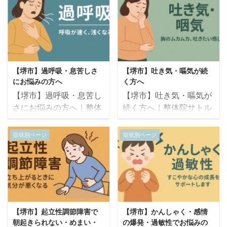
院サトルのオステオパシ
バランスをやさしく整え
膜・内臓・脳脊髄液の循
まわり・顎関節・首・自
ーで自律神経と体のバラ
るケア 「学校の健診で側
環をやさしく整えること
律神経のバランスを整え
ンスを根本から整える施
湾症と言われた」「姿勢
で、慢性的な全身の痛み
ることで、顔の痛みの原
術 「しっかり寝ても疲れ
がいつも片側に傾いてい
に根本的にアプローチし
因からやさしくケアして
が取れない」「朝から体
る」「背中や肩の高さが
ます。 ご予約・ご相談は
いきます。 ▶ ご予約・
がだるくて動けない」
左右で違う」 このような
こちら（24時間WEB受
ご相 ...
【堺市】過呼吸・息苦しさ
【堺市】吐き気・嘔気が続
「検査では異常なしと言
お悩みをお持ちのお子さ
付） こ ...
にお悩みの方へ
く方へ
われたが、全身がつら
まへ。 整体院サトルで
【堺市】過呼吸・息苦し
【堺市】吐き気・嘔気が
い」 このような状態が続
は、成長期に起こる側湾
さにお悩みの方へ｜整体
続く方へ｜整体院サトル
いている方は、慢性疲労
の根本要因に着目し、オ
院サトルのオステオパシ
のオステオパシーで神経
症候群（CFS：Chronic
ステオパシーによって構
ーで呼吸と神経をやさし
と内臓からやさしく整え
Fatigue Syndrome）の
症状別ページ
症状別ページ
造・神経・筋膜をやさし
く整えるケア 「急に息が
る根本ケア 「検査では異
可能性があります。 整体
く整える施術を行ってい
苦しくなる」「胸がつか
常がないのに吐き気が治
院サトルでは、オステオ
ます。 ▶ ご予約・ご相
える感じがする」「パニ
らない」「ストレスがか
パシーによって神経・内
談はこちら（24時間
ックのような症状で、息
かるとすぐに気持ち悪く
臓・筋膜・頭蓋の全体バ
WEB受付） このような
を吸っても吸った気がし
なる」「食欲が落ちて体
ランスを調整し、慢性的
サインはありませんか？
ない」 このような症状
がしんどい」 このような
な疲労の根本原因にアプ
左右の肩の高さが違う 肋
【堺市】起立性調節障害で
【堺市】かんしゃく・感情
は、過呼吸（過換気症候
吐き気や嘔気にお悩みの
ローチします。 &#x ...
骨 ...
朝起きられない・めまい・
の爆発・過敏性でお悩みの