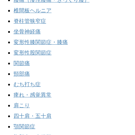
椎間板ヘルニア
脊柱管狭窄症
坐骨神経痛
変形性膝関節症・膝痛
変形性股関節症
関節痛
頸部痛
むち打ち症
痺れ・感覚異常
肩こり
四十肩・五十肩
顎関節症