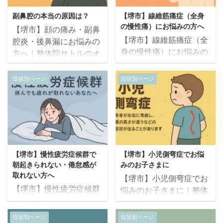
副鼻腔の本当の原因は？
【堺市】線維筋痛症（全身
の慢性痛）にお悩みの方へ
【堺市】顔の痛み・副鼻
【堺市】線維筋痛症（全
腔炎・後鼻漏にお悩みの
身の慢性痛）にお悩みの
方へ｜整体院サトルのオ
方へ｜整体院サトルのオ
ステオパシーで頭蓋と鼻
ステオパシーで痛みと神
まわりをやさしく整える
症状別ページ
症状別ページ
経の乱れを根本から整え
ケア 「ほほや目の奥がズ
る施術 「全身が痛いのに
キズキ痛む」「鼻の奥か
検査では異常がない」
ら頭にかけて重だるい」
「肩こり・腰痛・関節痛
「副鼻腔炎や後鼻漏が続
が常にある」「天気やス
き、顔がいつもスッキリ
トレスで痛みが強くな
しない」 このようなお悩
【堺市】慢性疲労症候群で
【堺市】小児側弯症でお悩
る」 このような症状が続
みは、副鼻腔や鼻の奥、
朝起きられない・倦怠感が
みのお子さまに
いている方は、線維筋痛
顎関節、首まわりの緊張
取れない方へ
【堺市】小児側弯症でお
症（Fibromyalgia）の可
などが重なって起こる顔
【堺市】慢性疲労症候群
悩みのお子さまに｜整体
能性があります。 整体院
面痛が関係しているかも
で朝起きられない・倦怠
院サトルのオステオパシ
サトルでは、オステオパ
しれません。 整体院サト
感が取れない方へ｜整体
ーで成長期の背骨と体の
症状別ページ
症状別ページ
シーによって神経系・筋
ルでは、頭蓋骨・副鼻腔