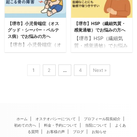
ない」「夜尿で合宿や修
る」「頭が平らになって
勢・内臓の機能を整える
す。 ▶ ご予約・ご相談
学旅行が不安」「トレー
きた気がする」 このよう
ことで、起立性調節障害
はこちら（24時間WEB
ニングをしているのに改
な症状でお悩みの保護者
の根本改善をやさしくサ
受付） このような特徴は
【堺市】小児骨端症（オス
【堺市】HSP（繊細気質・
善しない」 このような夜
さまへ。 整体院サトルで
ポートしています。 ▶
ありませんか？ 大きな音
グッド・シーバー・ペルテ
感覚過敏）でお悩みの方へ
間の排尿トラブル（夜尿
は、オステオパシーの頭
ご予 ...
や ...
ス病）でお悩みの方へ
【堺市】HSP（繊細気
症）にお悩みのお子さま
蓋アプローチにより、斜
【堺市】小児骨端症（オ
質・感覚過敏）でお悩み
へ。 整体院サトルでは、
頭症・向き癖・頭の左右
スグッド・シーバー・ペ
の方へ｜整体院サトルの
神経系・仙骨・内臓の発
差をやさしく整える施術
ルテス病）でお悩みの方
オステオパシーで神経と
達バランスを整えるオス
を行っています。 ▶ ご
へ｜整体院サトルのオス
感覚をやさしく整える施
1
2
…
4
Next »
テオパシーのやさしい施
予約・ご相談はこちら
テオパシーで成長と血流
術 「人混みや大きな音に
術で、夜尿症の改善を自
（24時間WEB受付） こ
をやさしく整える施術
疲れる」「相手の気持ち
然にサポートしていま
のような症状にお悩みで
「膝が痛くて部活を休ん
に敏感に反応してしま
す。 ▶ ご予約・ご相談
はありませんか？ いつも
でいる」「踵が痛くて走
う」「疲れやすく、感情
はこちら（24時間WEB
同じ方向を向いて寝てい
れない」「レントゲンで
に振り回されやすい」 こ
受付） このようなお悩み
る 後頭部が一方だけ平ら
骨の成長が影響している
のような繊細な感覚に悩
はあ ...
...
と言われた」 成長期のお
んでいる方は、
ホーム
オステオパシーについて
プロフィール院長紹介
子さまに見られる骨端症
初めての方へ
料金・予約について
当院について
よくあ
HSP（Highly Sensitive
る質問
お客様の声
ブログ
お知らせ
（こったんしょう）は、
Person）かもしれませ