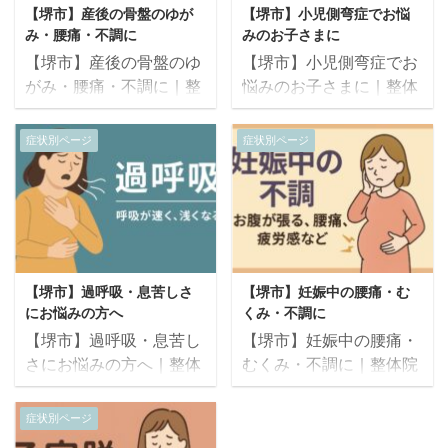
【堺市】産後の骨盤のゆが
【堺市】小児側弯症でお悩
み・腰痛・不調に
みのお子さまに
【堺市】産後の骨盤のゆ
【堺市】小児側弯症でお
がみ・腰痛・不調に｜整
悩みのお子さまに｜整体
体院サトルが身体の回復
院サトルのオステオパシ
をやさしくサポートしま
ーで成長期の背骨と体の
症状別ページ
症状別ページ
す 「産後から骨盤がグラ
バランスをやさしく整え
グラする感じがある」
るケア 「学校の健診で側
「腰や股関節の痛みが取
湾症と言われた」「姿勢
れない」「育児の疲れが
がいつも片側に傾いてい
全然抜けない」 このよう
る」「背中や肩の高さが
なお悩みは、出産による
左右で違う」 このような
【堺市】過呼吸・息苦しさ
【堺市】妊娠中の腰痛・む
骨盤・内臓・神経・筋膜
お悩みをお持ちのお子さ
にお悩みの方へ
くみ・不調に
のバランスの変化が原因
まへ。 整体院サトルで
【堺市】過呼吸・息苦し
【堺市】妊娠中の腰痛・
かもしれません。 整体院
は、成長期に起こる側湾
さにお悩みの方へ｜整体
むくみ・不調に｜整体院
サトルでは、オステオパ
の根本要因に着目し、オ
院サトルのオステオパシ
サトルの産前オステオパ
シーのやさしい手技で、
ステオパシーによって構
ーで呼吸と神経をやさし
シーケアで快適なマタニ
症状別ページ
産後の身体の回復を自然
造・神経・筋膜をやさし
く整えるケア 「急に息が
ティライフをサポート
に促し、無理なく整えて
く整える施術を行ってい