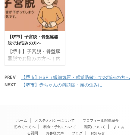
苦しくなる」「胸がつか
「お腹が大きくなるにつ
いく施術を行っていま
ます。 ▶ ご予約・ご相
える感じがする」「パニ
れて腰がつらい」「むく
す。 ▶ ご予約はこちら
談はこちら（24時間
ックのような症状で、息
みや肩こりがひどくなっ
（24時間WEB受付） こ
WEB受付） このような
を吸っても吸った気がし
てきた」「薬に頼れない
のようなお悩みはありま
サインはありませんか？
ない」 このような症状
からこそ、自然なケアが
せんか？ 産後に骨盤がぐ
左右の肩の高さが違う 肋
【堺市】子宮脱・骨盤臓器
は、過呼吸（過換気症候
したい」 妊娠中の身体
ら ...
骨 ...
脱でお悩みの方へ
群）によるものかもしれ
は、日々大きく変化して
【堺市】子宮脱・骨盤臓
ません。 整体院サトルで
います。 整体院サトルで
器脱でお悩みの方へ｜内
は、自律神経・呼吸筋・
は、妊娠中の体の負担を
臓の位置と骨盤底筋を整
神経系・内臓のバランス
軽減し、快適なマタニテ
える整体院サトルのオス
を整えることで、過呼吸
ィライフを過ごすための
PREV
【堺市】HSP（繊細気質・感覚過敏）でお悩みの方へ
テオパシー施術 「下腹部
の原因からやさしくケア
オステオパシー施術を行
NEXT
【堺市】赤ちゃんの斜頭症・頭の歪みに
に違和感がある」「立っ
します。 ▶ ご予約・ご
っています。 国家資格を
ていると膣の奥が重い」
相談はこちら（24時間
持つ施術者による安全で
「トイレに行く回数が増
WEB受付） こんな症状
やさしい手技で、母体の
えた」 このような症状が
はありませんか？ 深呼吸
バランスと胎児の育ちや
ある方は、子宮脱（骨盤
しても苦しく、息が吸え
すい環境を整えます。 ご
ホーム
オステオパシーについて
プロフィール院長紹介
臓器脱）の可能性があり
て ...
予約はこちら（24時 ...
初めての方へ
料金・予約について
当院について
よくあ
ます。 整体院サトルで
る質問
お客様の声
ブログ
お知らせ