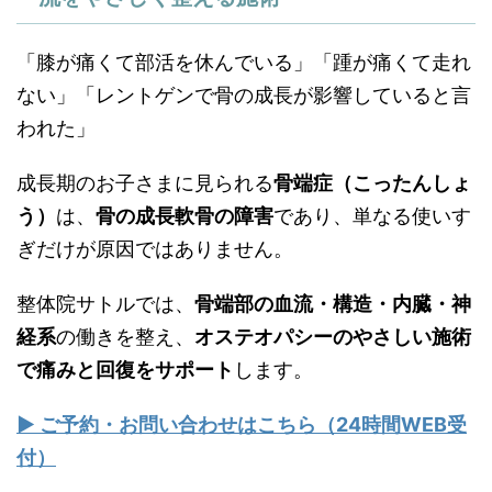
「膝が痛くて部活を休んでいる」「踵が痛くて走れ
ない」「レントゲンで骨の成長が影響していると言
われた」
成長期のお子さまに見られる
骨端症（こったんしょ
う）
は、
骨の成長軟骨の障害
であり、単なる使いす
ぎだけが原因ではありません。
整体院サトルでは、
骨端部の血流・構造・内臓・神
経系
の働きを整え、
オステオパシーのやさしい施術
で痛みと回復をサポート
します。
▶ ご予約・お問い合わせはこちら（24時間WEB受
付）