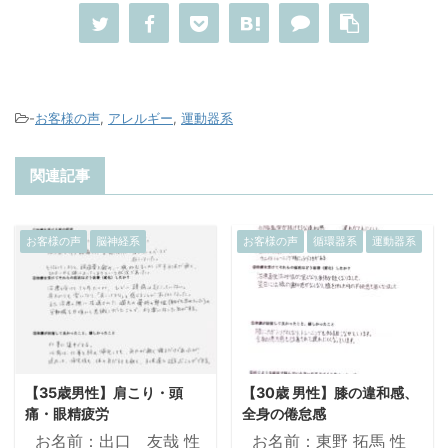
-
お客様の声
,
アレルギー
,
運動器系
関連記事
お客様の声
脳神経系
お客様の声
循環器系
運動器系
【35歳男性】肩こり・頭
【30歳 男性】膝の違和感、
痛・眼精疲労
全身の倦怠感
お名前：出口 友哉 性
お名前：東野 拓馬 性