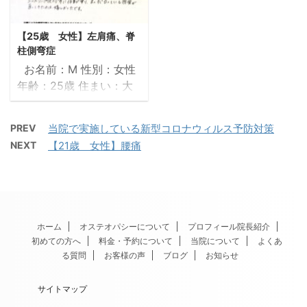
も楽になり「肩こってる
良かったこと、嬉 ...
ているときに何度か目を
状。 重いものが持てな
な」と感じることが少 ...
覚ます ②治療を受けて
い。楽器等を演奏できな
【25歳 女性】左肩痛、脊
それらの症状はどう改善
い。など生活や趣味に支
柱側弯症
（変化）したか？ 週に２
障をきたしていた ②治
お名前：M 性別：女性
～３度は下痢の日があっ
療を受けてそれらの症状
年齢：25歳 住まい：大
たが、頻度が劇的に減っ
はどう改善（変化）した
阪府 職業：理学療法士
た。 腰が痛くなることは
か？ 痛み、しびれがなく
①治療を受ける前の症
ほとんどなくなった 寝て
なり長年の悩みがなくな
PREV
当院で実施している新型コロナウィルス予防対策
状 左肩こりがあり、頭痛
いるときに眼を覚ます回
った。 ③体調が回復し
NEXT
【21歳 女性】腰痛
や首の曲げにくさがあり
数が減った 肩が痛くなる
て良かったこと、嬉しか
ました。また腕も上がり
頻度が減り、頭痛も減っ
ったこと 鍼や整骨院など
にくかったです。脊椎側
た。 ③体調が回復 ...
様々な治療を受けたもの
弯症の影響もあり、腰痛
の ...
と下肢長差が生じ、右足
ホーム
オステオパシーについて
プロフィール院長紹介
が地面についていないよ
初めての方へ
料金・予約について
当院について
よくあ
うな感覚がありました。
る質問
お客様の声
ブログ
お知らせ
働き始めてからは、学生
時代と同様に腰痛がひど
サイトマップ
く、起き上がれないこと