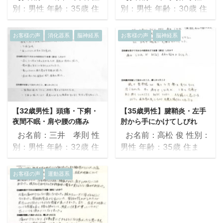
別：男性 年齢：35歳 住
別：男性 年齢：30歳 住
まい：大阪府 職業：会社
まい：大阪府 職業：理学
員 ①治療を受ける前の
療法士 ①治療を受け
お客様の声
消化器系
脳神経系
お客様の声
脳神経系
症状 肩こり、それに伴っ
る前の症状 右膝蓋骨が抜
ての頭痛、眼精疲労。吐
けそうな違和感。疲れが
き気を伴う頭痛が２週間
取れにくい。首が怠い。
に一度くらいのペースで
全身の倦怠感。左肘に痺
起こっていた。そうなっ
れがある。ウエイトトレ
てしまうと、頭痛薬を飲
ーニング時にふらつきが
【32歳男性】頭痛・下痢・
【35歳男性】腱鞘炎・左手
み、一晩ねむるしか治す
ある。 ②治療を受けて
夜間不眠・肩や腰の痛み
肘から手にかけてしびれ
方法が無くその日一日を
それらの症状はどう改善
お名前：三井 孝則 性
お名前：高松 俊 性別：
棒にふってしまうという
（変化）したか？ 治療直
別：男性 年齢：32歳 住
男性 年齢：35歳 住ま
状況であった。 ②治療
後は呼吸が深くなり、身
まい：大阪府 職業：会社
い：大阪府 職業：公務員
を受けてそれらの症状は
体が軽くなりました。翌
員 ①治療を受ける前の
①治療を受ける前の症
お客様の声
運動器系
どう改善（変化）した
日には膝の違和感がなく
症状 肩や腰の痛み 頻繁
状 左手小指からひじにか
か？ 治療を受けて１ヶ月
なり、膝を伸ばした時の
に起こる頭痛（雨の日は
けて痛み、しびれ(過
たつが、ひどい頭痛は起
不快感も無くなりまし
ほぼ確実に頭痛におそわ
去、腱鞘炎等の診断があ
こっていない。肩まわり
た。 ③体調が回復して
れていた） 下痢気味 寝
った) 15年前からの症