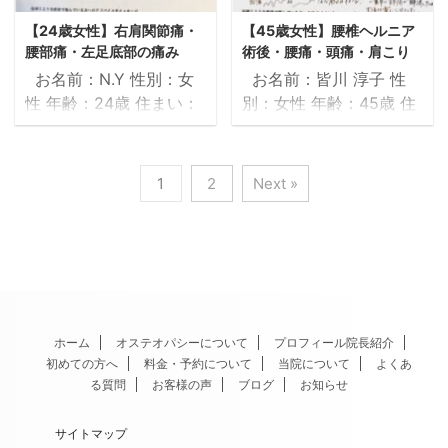
じがします。 ...
た。それ以来いつ目眩 ...
通院したが良くならず、
残っています。指もヘバ
【24歳女性】右肩関節痛・
【45歳女性】腰椎ヘルニア
特に悪いところがないと
ーデンでしょうか。関節
腰部痛・左足底部の痛み
術後・腰痛・頭痛・肩こり
の診断で原因がわからな
が痛く、小指の関節も最
お名前：N.Y 性別：女
お名前：皆川 淳子 性
い状態でした。 ②治療
近は変形してきたように
性 年齢：24歳 住まい：
別：女性 年齢：45歳 住
を受けてそれらの症状は
思います。朝にはむくみ
大阪府 職業：医療従事者
まい：大阪府 職業：看護
どう改善（変化）した
もあり、しびれやすくな
①治療を受ける前の症
師 ①治療を受ける前の
か？ 1回の治療を受けて
ってきています。睡眠も
状 右肩関節の痛み 左土
症状 腰のヘルニア手術後
1
2
Next »
びっくり。あれ程曲がら
浅く寝つきが悪いのも悩
踏まずの痛み 腰痛 ②
20年が経ち、この頃は腰
なかった膝が曲がり正座
みです。右足のつけ根、
治療を受けてそれらの症
痛・股関節の違和感、頭
が出来るようになりまし
股関節のあたりも歩くと
状はどう改善（変化）し
痛、首や肩のこりも辛
た。 ③体調が回復して
少し痛みを感じ、歩き方
たか？ 治療を受け2週間
く、年々関節の動きも悪
良かった ...
が変だと言われたことが
経過しましたが、現在上
くなり、仕事のストレス
あります。 & ...
記の症状はみられていま
から尋常性乾癬を発症。
せん。 元々特に左の土ふ
他の治療では、呼吸が浅
ホーム
オステオパシーについて
プロフィール院長紹介
初めての方へ
料金・予約について
当院について
よくあ
まずの痛みは立ち仕事と
く、過緊張状態と指摘さ
る質問
お客様の声
ブログ
お知らせ
いうこともあり、2日に1
れるものの、筋肉・関節
回程度あり、大変難儀し
をほぐしてもらってもほ
サイトマップ
ていましたが改善してい
ぐれにくい状態。自分で