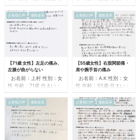
の症状はどう改善（変
後は呼吸が深くなり、身
まい：大阪府 職業：看護
大阪府 職業：主婦 ①
化）したか？ 睡眠の質が
体が軽くなりました。翌
師 ①治療を受ける前
治療を受ける前の症状
良くなり、朝の目覚めが
お客様の声
運動器系
お客様の声
運動器系
日には膝の違和感がなく
の症状 肩こりがあり、ひ
20年前に左股関節の骨切
良くなった。朝起床して
なり、膝を伸ばした時の
どい時には吐き気や頭
り術を受けて快適に過ご
からの動き出しが良くな
不快感も無くなりまし
痛、歯の痛みがあった。
していましたが、3年前
り、身体の疲れがとれた
た。 ③体調が回復して
また首を動かすと寝違え
より歩行時に左股関節が
感じがした。現在の所は
良かったこと、嬉 ...
たような痛みが見られ
痛み、屈曲も悪くなり常
歩行中の左足の内反(捻
た。 ②治療を受けてそ
に整骨院や整体の治療が
り)は ...
【71歳 女性】左足の痛み、
【55歳女性】右股関節痛・
れらの症状はどう改善
必要な日常生活を送って
左膝が曲がらない
肩や腕手首の痛み
（変化）したか？ 1回の
いました。 その結果、左
お名前：上村 性別：女
お名前：A.K 性別：女
施術で首の痛みがなくな
股関節の人工関節術をす
性 年齢：71歳 住まい：
性 年齢：55歳 住まい：
りました。首を動かしや
ることとなり、術後は痛
高知県 職業：主婦 ①
和歌山県 職業：介護職
すくなったため、肩こり
みはなくなりましたが、
治療を受ける前の症状 2
①治療を受ける前の症
お客様の声
運動器系
お客様の声
運動器系
も軽減しました。自覚は
寝返りをしようとした時
年前に温泉で転倒して左
状 職業柄か腰痛、肩や
なかったのですが、骨盤
に目眩がしていました。
上腕を骨折。手術を受け
腕、手首の痛みがあり、
のズレがあったらしく、
その後も突然首を後ろに
2ヶ月入院生活を送りま
数十年前に頚椎のヘルニ
治してもらい少しウェス
振り向いた時に目眩がし
した。1年前より左足が
アになり、今はひどい痛
トのくびれが出てきた感
て転倒してしまいまし
痛くなり病院にも何回も
みはないが常に違和感が