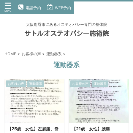
電話予約
WEB予約
大阪府堺市にあるオステオパシー専門の整体院
サトルオステオパシー施術院
HOME
>
お客様の声
>
運動器系
>
運動器系
お客様の声
運動器系
お客様の声
運動器系
【25歳 女性】左肩痛、脊
【21歳 女性】腰痛