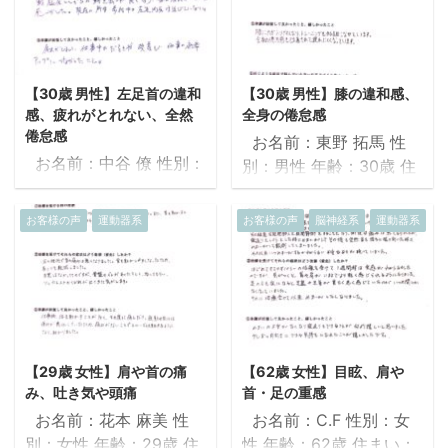
てから、左肩周囲（首、
法にて現在に至る。令和
りました。 ②治療を受
ります。 ②治療を受け
背中）にだるさが続いて
元年12月に第二子が生ま
けてそれらの症状はどう
てそれらの ...
いました。又、だるさだ
れ、子育てと共に腰部痛
改善（変化）したか？ 左
けでなく背中につるよう
が悪化、立位姿勢ではす
肩の痛みが ...
【30歳 男性】左足首の違和
【30歳 男性】膝の違和感、
な鋭い痛みが出現するこ
ぐに腰が痛くなり、電車
感、疲れがとれない、全然
全身の倦怠感
ともありました。 花粉症
で立っているのも辛い状
倦怠感
お名前：東野 拓馬 性
に関しては約25年程前か
態でした。 ②治療を受
お名前：中谷 僚 性別：
別：男性 年齢：30歳 住
ら症状が毎年春にでてお
けてそれらの症状はどう
男性 年齢：30歳 住ま
まい：大阪府 職業：理学
り、毎年春が憂鬱でし
改善（変化）したか？ 治
い：大阪府 職業：理学療
療法士 ①治療を受け
お客様の声
運動器系
お客様の声
脳神経系
運動器系
た。 ②治療を受けてそ
療翌日より腰部痛は軽減
法士 ①治療を受ける
る前の症状 右膝蓋骨が抜
れらの症状はどう改善
が見られました。一週間
前の症状 朝の目覚めが悪
けそうな違和感。疲れが
（変化）したか？ 左肩周
が経過し、子供を抱っこ
い。疲れがとれにくく、
取れにくい。首が怠い。
りの痛み（特につるよう
した際の腰痛はあります
身体がだるい。運動後の
全身の倦怠感。左肘に痺
な鋭い痛み）は現在のと
が、 ...
リカバリーが時間がかか
れがある。ウエイトトレ
ことろ ...
る。左足首の不安定性が
ーニング時にふらつきが
【29歳 女性】肩や首の痛
【62歳 女性】目眩、肩や
あり、歩いているとよく
ある。 ②治療を受けて
み、吐き気や頭痛
首・足の重感
捻る(内反)ことがある。
それらの症状はどう改善
お名前：花本 麻美 性
お名前：C.F 性別：女
②治療を受けてそれら
（変化）したか？ 治療直
別：女性 年齢：29歳 住
性 年齢：62歳 住まい：