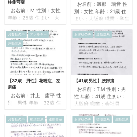
柱側弯症
お名前：磯部 璃音 性
お名前：M 性別：女性
別：女性 年齢：21歳 住
年齢：25歳 住まい：大
まい：大阪府 職業：学生
阪府 職業：理学療法士
①治療を受ける前の
①治療を受ける前の症
症状 4、5年前から主症
お客様の声
アレルギー
お客様の声
運動器系
状 左肩こりがあり、頭痛
状として腰痛がありま
運動器系
や首の曲げにくさがあり
す。日中痛みがあるわけ
ました。また腕も上がり
では無く、起床時や長時
にくかったです。脊椎側
間の同姿勢により、痛み
弯症の影響もあり、腰痛
や腰部の重だるみが感じ
と下肢長差が生じ、右足
られます。他に左脚の内
【32歳 男性】花粉症、左
【41歳 男性】腰部痛
が地面についていないよ
転筋周辺が時々痛む時が
肩痛
お名前：T.M 性別：男
うな感覚がありました。
あったり、開脚をした際
お名前：井上 庸平 性
性 年齢：41歳 住まい：
働き始めてからは、学生
に同部位がストレッチと
別：男性 年齢：32歳 住
大阪府 職業：会社員
時代と同様に腰痛がひど
は違うちぎれそうな感覚
まい：大阪府 職業：理学
①治療を受ける前の症
く、起き上がれないこと
に陥ります。少し気にな
療法士 ①治療を受け
状 24歳の時に腰部椎間
お客様の声
循環器系
運動器系
お客様の声
循環器系
運動器系
もありました。現在も介
ることとして、左肩挙上
る前の症状 約10年前に
板ヘルニアの診断を受け
助するときや移動中に電
時の違和感、時々起こる
左の鎖骨を骨折し手術し
る。手術は行わず保存療
気が走るような痛みがあ
便秘、耳鳴り、頭痛があ