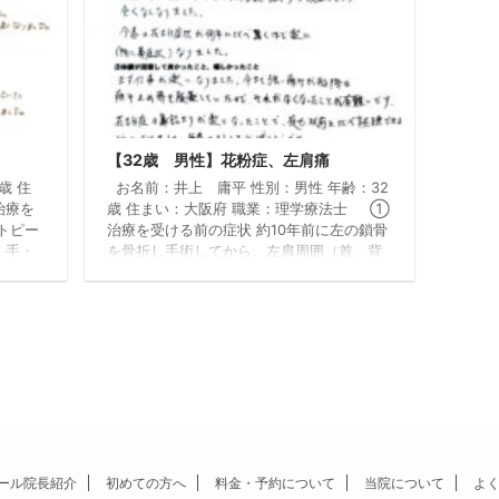
【32歳 男性】花粉症、左肩痛
歳 住
お名前：井上 庸平 性別：男性 年齢：32
治療を
歳 住まい：大阪府 職業：理学療法士 ①
トピー
治療を受ける前の症状 約10年前に左の鎖骨
・手・
を骨折し手術してから、左肩周囲（首、背
た。ま
中）にだるさが続いていました。又、だる
になっ
さだけでなく背中につるような鋭い痛みが
るく痛
出現することもありました。 花粉症に関し
。 ②
ては約25年程前から症状が毎年春にでてお
善（変
り、毎年春が憂鬱でした。 ②治療を受け
しずつ
てそれらの症状はどう改善（変化）した
があっ
か？ 左肩周りの痛み（特につるような鋭い
かくな
痛み）は現在のとことろ ...
ール院長紹介
初めての方へ
料金・予約について
当院について
よ