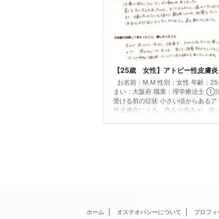
【25歳 女性】アトピー性皮膚炎
お名前：M.M 性別：女性 年齢：25
まい：大阪府 職業：理学療法士 ①
受ける前の症状 小さい頃からあるア
性皮膚炎による、痒みや赤みが、首
背中・足に出ることが多くありまし
た手・足もいつも冷たく、便秘気味
ていました。また常に首・肩が重だ
みがあることもしばしばありました
治療を受けてそれらの症状はどう改
化）したか？ 治療が終わるごとに少
変化がありました。夏でも手の冷え
たのですが、すごく分かるくらい温
りました。また ...
ホーム
オステオパシーについて
プロフィ